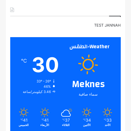
TEST JANNAH
Weather-الطقس
30
℃
Meknes
33º - 26º
46%
3.46 كيلومتر/ساعة
سماء صافية
41
41
37
34
33
℃
℃
℃
℃
℃
الأحد
الأثنين
الثلاثاء
الأربعاء
الخميس