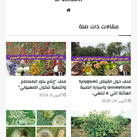
موقع
الويب
مقالات ذات صلة
ملف حول القرنفل (Syzygium
ملف “إنتاج بذور الطماطم
aromaticum) واسراره الطبية
والتبعية للكيان الصهيوني”
الهائلة التي لا تنتهي..
أكتوبر 6, 2024
أكتوبر 24, 2024