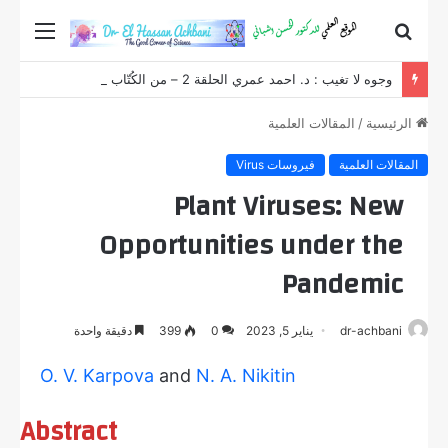
بحث
القائم
عن
وجوه لا تغيب : د. احمد عمري الحلقة 2 – من الكُتّاب القرآني إلى ثانوية يوسف بن تاشفين
الرئيسية
/
المقالات العلمية
المقالات العلمية
فيروسات Virus
Plant Viruses: New
Opportunities under the
Pandemic
dr-achbani
يناير 5, 2023
0
399
دقيقة واحدة
O. V. Karpova
and
N. A. Nikitin
Abstract