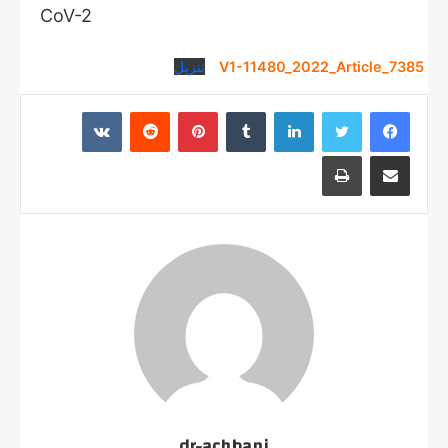
CoV-2
V1-11480_2022_Article_7385
تنزيل
لينكدإن
بينتيريست
مشاركة عبر البريد
طباعة
dr-achbani