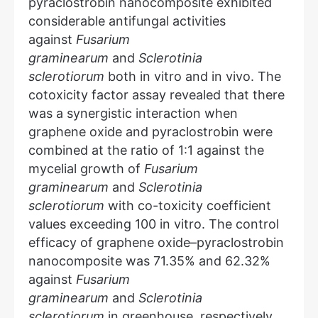
pyraclostrobin nanocomposite exhibited
considerable antifungal activities
against
Fusarium
graminearum
and
Sclerotinia
sclerotiorum
both in vitro and in vivo. The
cotoxicity factor assay revealed that there
was a synergistic interaction when
graphene oxide and pyraclostrobin were
combined at the ratio of 1:1 against the
mycelial growth of
Fusarium
graminearum
and
Sclerotinia
sclerotiorum
with co-toxicity coefficient
values exceeding 100 in vitro. The control
efficacy of graphene oxide–pyraclostrobin
nanocomposite was 71.35% and 62.32%
against
Fusarium
graminearum
and
Sclerotinia
sclerotiorum
in greenhouse, respectively,