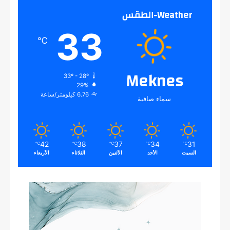
Weather-الطقس
33
℃
Meknes
33º - 28º
29%
6.76 كيلومتر/ساعة
سماء صافية
42
38
37
34
31
℃
℃
℃
℃
℃
السبت
الأحد
الأثنين
الثلاثاء
الأربعاء