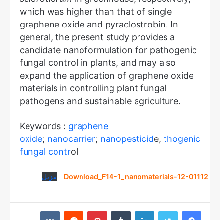
which was higher than that of single
graphene oxide and pyraclostrobin. In
general, the present study provides a
candidate nanoformulation for pathogenic
fungal control in plants, and may also
expand the application of graphene oxide
materials in controlling plant fungal
pathogens and sustainable agriculture.
Keywords :
graphene
oxide
;
nanocarrier
;
nanopesticid
e,
thogenic
fungal contr
ol
Download_F14-1_nanomaterials-12-01112
تنزيل
لينكدإن
بينتيريست