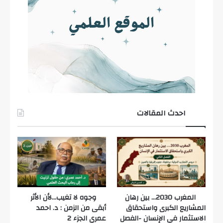
احدث المقالات
المغرب 2030… بين رهان
وجوه لا تغيب…لأن الأثر
المشاريع الكبرى واستحقاق
أبقى من الزمن : د. احمد
الاستثمار في الإنسان -الفصل
عمري الجزء 2