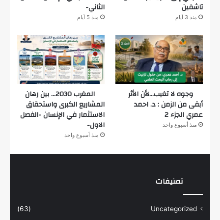
تاشفين
الثاني-
منذ 3 أيام
منذ 5 أيام
وجوه لا تغيب…لأن الأثر
المغرب 2030… بين رهان
أبقى من الزمن : د. احمد
المشاريع الكبرى واستحقاق
عمري الجزء 2
الاستثمار في الإنسان -الفصل
الاول-
منذ أسبوع واحد
منذ أسبوع واحد
تصنيفات
(63)
Uncategorized