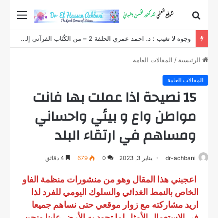
بحث
القائم
عن
وجوه لا تغيب : د. احمد عمري الحلقة 2 – من الكُتّاب القرآني إلى ثانوية يوسف بن تاشفين
الرئيسية
/
المقالات العامة
المقالات العامة
15 نصيحة اذا عملت بها فانت
مواطن واع و بيئي واحساني
ومساهم في ارتقاء البلد
dr-achbani
يناير 3, 2023
0
679
4 دقائق
اعجبني هذا المقال وهو من منشورات منظمة الفاو
الخاص بالنمط الغدائي والسلوك اليومي للفرد لذا
اريد مشاركته مع زوار موقعي حتى نساهم جميعا
في الاستعمال الأمثل لما تجود به الأرض علينا ونحن