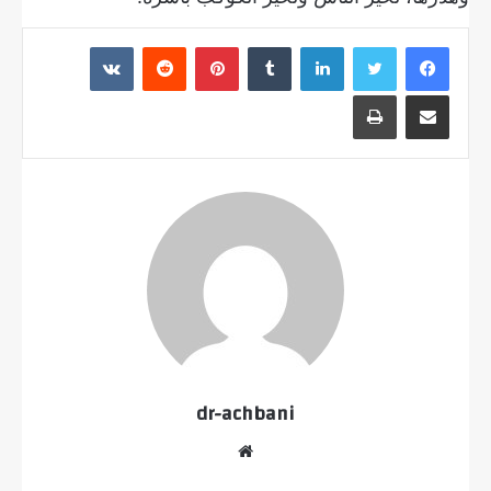
لينكدإن
بينتيريست
مشاركة عبر البريد
طباعة
dr-achbani
موقع
الويب