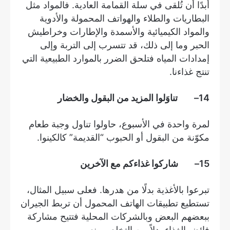
أبدًا أن تُلقى في سلة القمامة العادية. فالمواد مثل
البطاريات والطلاء والهواتف المحمولة والأدوية
والمواد الكيميائية والأسمدة والإطارات وخراطيش
الحبر وما إلى ذلك، قد تتسرب إلى التربة وإلى
إمدادات المياه فتلحق الضرر بالموارد الطبيعية التي
تنتج غذاءنا.
14
– تناوَلوا المزيد من البقول والخضار
لمرة واحدة في الأسبوع، حاولوا تناول وجبة طعام
مكوّنة من البقول أو الحبوب “القديمة” كالكينوا.
15
– شاركوا غذاءكم مع الآخرين
تبرعوا بالأغذية بدلًا من هدرها. فعلى سبيل المثال،
تستطيع تطبيقات الهاتف المحمول أن تربط الجيران
ببعضهم البعض وبالشركات المحلية فتتيح مشاركة
فائض الغذاء بدلاً من التخلص منه.