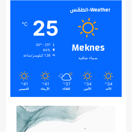
Weather-الطقس
25
℃
Meknes
34º - 25º
64%
1.38 كيلومتر/ساعة
سماء صافية
41
41
37
34
34
℃
℃
℃
℃
℃
الأحد
الأثنين
الثلاثاء
الأربعاء
الخميس