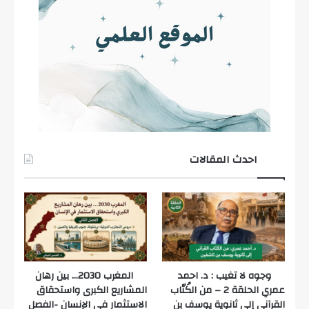
احدث المقالات
وجوه لا تغيب : د. احمد
المغرب 2030… بين رهان
عمري الحلقة 2 – من الكُتّاب
المشاريع الكبرى واستحقاق
القرآني إلى ثانوية يوسف بن
الاستثمار في الإنسان -الفصل